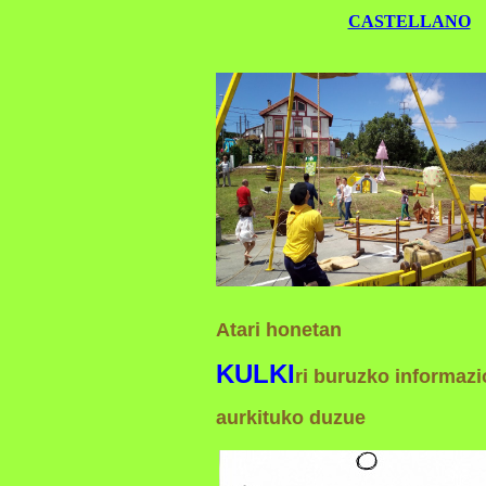
CASTELLANO
Atari honetan
KULKI
ri
buruzko informazi
aurkituko duzue